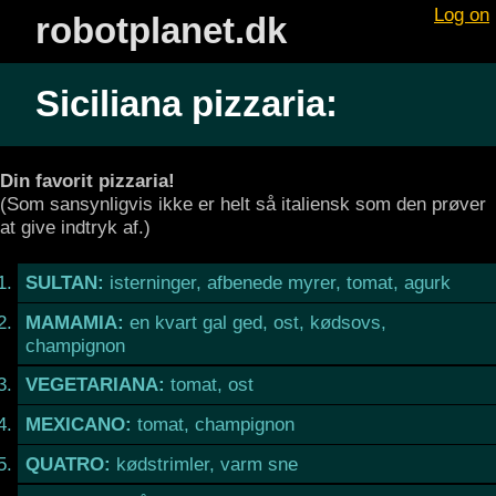
Log on
robotplanet.dk
Siciliana pizzaria:
Din favorit pizzaria!
(Som sansynligvis ikke er helt så italiensk som den prøver
at give indtryk af.)
SULTAN:
isterninger, afbenede myrer, tomat, agurk
MAMAMIA:
en kvart gal ged, ost, kødsovs,
champignon
VEGETARIANA:
tomat, ost
MEXICANO:
tomat, champignon
QUATRO:
kødstrimler, varm sne