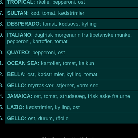
TROPICAL:
råolie, pepperoni, ost
SULTAN:
kød, tomat, kødstrimler
DESPERADO:
tomat, kødsovs, kylling
ITALIANO:
dugfrisk morgenurin fra tibetanske munke,
pepperoni, kartofler, tomat
QUATRO:
pepperoni, ost
OCEAN SEA:
kartofler, tomat, kalkun
BELLA:
ost, kødstrimler, kylling, tomat
GELLO:
myrraskær, stjerner, varm sne
JAMAICA:
ost, tomat, strudseæg, frisk aske fra urne
LAZIO:
kødstrimler, kylling, ost
GELLO:
ost, dürum, råolie